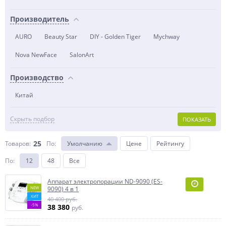
Производитель
AURO
Beauty Star
DIY - Golden Tiger
Mychway
Nova NewFace
SalonArt
Производство
Китай
Скрыть подбор
ПОКАЗАТЬ
25
Товаров:
По
:
Умолчанию
Цене
Рейтингу
По
:
12
48
Все
Аппарат электропорации ND-9090 (ES-
NEW
9090) 4 в 1
ХИТ
40 400 руб.
-5%
38 380
руб.