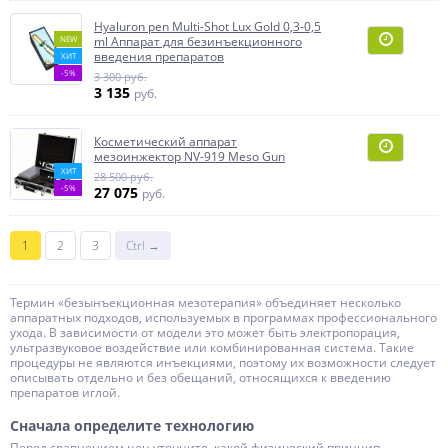
Hyaluron pen Multi-Shot Lux Gold 0,3-0,5
NEW
ml Аппарат для безинъекционного
введения препаратов
ХИТ
-5%
3 300 руб.
3 135
руб.
Косметический аппарат
мезоинжектор NV-919 Meso Gun
ХИТ
28 500 руб.
-5%
27 075
руб.
1
2
3
Ctrl →
Термин «безынъекционная мезотерапия» объединяет несколько
аппаратных подходов, используемых в программах профессионального
ухода. В зависимости от модели это может быть электропорация,
ультразвуковое воздействие или комбинированная система. Такие
процедуры не являются инъекциями, поэтому их возможности следует
описывать отдельно и без обещаний, относящихся к введению
препаратов иглой.
Сначала определите технологию
Перед сравнением цен уточните, какой физический принцип