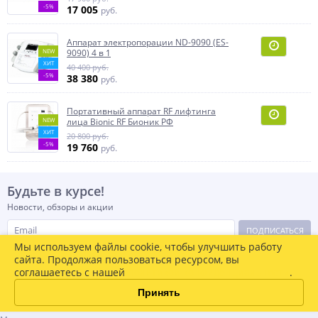
-5%
17 005
руб.
Аппарат электропорации ND-9090 (ES-
NEW
9090) 4 в 1
ХИТ
40 400 руб.
-5%
38 380
руб.
Портативный аппарат RF лифтинга
NEW
лица Bionic RF Бионик РФ
ХИТ
20 800 руб.
-5%
19 760
руб.
Будьте в курсе!
Новости, обзоры и акции
ПОДПИСАТЬСЯ
Мы используем файлы cookie, чтобы улучшить работу
сайта. Продолжая пользоваться ресурсом, вы
соглашаетесь с нашей
политикой конфиденциальности
.
2013-2026 © OFKO.RU Оборудование для салонов красоты
+7 (499)110-47-14
Принять
Контакты
Карта сайта
Политика обработки ПД