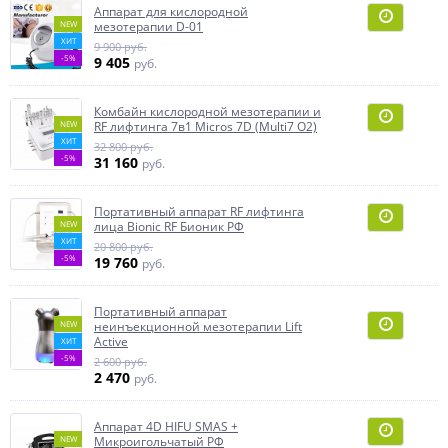
Аппарат для кислородной
NEW
мезотерапии D-01
ХИТ
9 900 руб.
-5%
9 405
руб.
Комбайн кислородной мезотерапии и
NEW
RF лифтинга 7в1 Micros 7D (Multi7 O2)
ХИТ
32 800 руб.
-5%
31 160
руб.
Портативный аппарат RF лифтинга
NEW
лица Bionic RF Бионик РФ
ХИТ
20 800 руб.
-5%
19 760
руб.
Портативный аппарат
NEW
неинъекционной мезотерапии Lift
Active
ХИТ
-5%
2 600 руб.
2 470
руб.
Аппарат 4D HIFU SMAS +
NEW
Микроигольчатый РФ