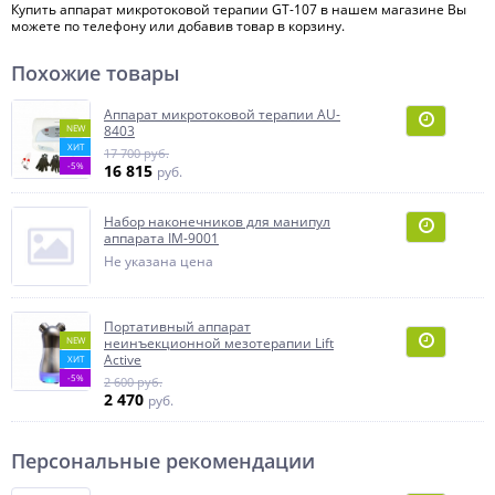
Купить аппарат микротоковой терапии GT-107 в нашем магазине Вы
можете по телефону или добавив товар в корзину.
Похожие товары
Аппарат микротоковой терапии AU-
NEW
8403
ХИТ
17 700 руб.
-5%
16 815
руб.
Набор наконечников для манипул
аппарата IM-9001
Не указана цена
Портативный аппарат
NEW
неинъекционной мезотерапии Lift
Active
ХИТ
-5%
2 600 руб.
2 470
руб.
Персональные рекомендации