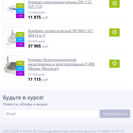
Аппарат электрокоагуляции DIY-112
NEW
(GT-112)
ХИТ
12 500 руб.
-5%
11 875
руб.
Комбайн косметический NV-904 / GT-
NEW
904 (5 в 1)
ХИТ
39 900 руб.
-5%
37 905
руб.
Аппарат безинъекционной
NEW
мезотерапии и электропорации F-49E
(Мезик, Mesogun)
ХИТ
-5%
11 700 руб.
11 115
руб.
Будьте в курсе!
Новости, обзоры и акции
ПОДПИСАТЬСЯ
2013-2026 © OFKO.RU Оборудование для салонов красоты
+7 (499)110-47-14