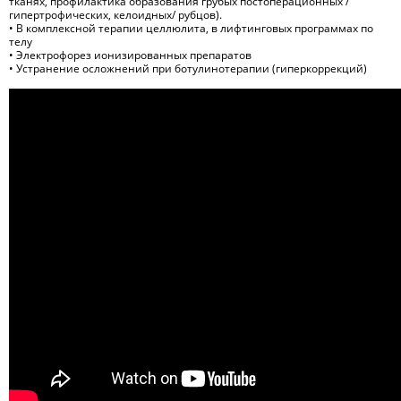
тканях, профилактика образования грубых постоперационных /
гипертрофических, келоидных/ рубцов).
• В комплексной терапии целлюлита, в лифтинговых программах по
телу
• Электрофорез ионизированных препаратов
• Устранение осложнений при ботулинотерапии (гиперкоррекций)