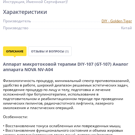
Инструкция, Именной Сертификат)!
Характеристики
Производитель
DIY - Golden Tiger
Производство
Китай
ОПИСАНИЕ
ОТЗЫВЫ И ВОПРОСЫ
(0)
Аппарат микротоковой терапии DIY-107 (GT-107) Аналог
аппарата NOVA NV-A04
Физиологичность процедур, минимальный спектр противопоказаний,
удобство в работе, широкий диапазон решаемых эстетических задач,
проведение процедур по лицу и телу, подготовка и лечение
осложнений при ботулинотерапии, использование в
подготовительном и реабилитационном периоде при проведении
химических пилингов, радиочастотного лифтинга, лазерного
омоложения и пластических операций.
Особенности:
• Восстановление тонуса ослабленных или поврежденных мышц
• Восстановление функционального состояния и объема жировых
клеток: липолиз (коррекция овала лица), липогенез (терапия