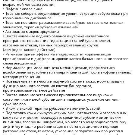
возрастной липодистрофии)
• Лифтинг овала лица
• Терапия себореи, регулирование уровня секреции себума кожи при
гормональном дисбалансе
• Терапия постакне: рассасывание застойных поствоспалительных
элементов, терапия рубцовых изменений
• Активация микроциркуляции
• Восстановление водного баланса внутри-/внеклеточного
пространств: повышение гидратации тканей (увлажнение),
устранение отеков, темных периорбитальных кругов
(лимфодренажное действие)
• Регенераторный эффект на эпидермоциты: нормализация
пролиферации и дифференцировки клеток базального и шиповатого
слоев эпидермиса
• Нормализация меланогенеза меланоцитами, профилактика
возобновления устойчивых гиперпигментаций после эксфолиативных
методов устранения
• Повышение активности иммунной системы кожи, нормализация
функционального состояния клеток Лангерганса,
противовоспалительное действие
• Восстановление эстетически привлекательного вида кожи:
состояния липидной субстанции эпидермиса, усиление сияния,
сужение пор
• В комплексной терапии рубцовых изменений, стрий
• Подготовка кожи к хирургическим вмешательствам и агрессивным
косметологическим процедурам: срединно-глубоким химическим
пилингам, лазерным шлифовкам, монополярному радиочастотному
лифтингу и т.д., - и реабилитация в постоперационном периоде
(устранение отека, гематом, ускорение репаративных процессов в