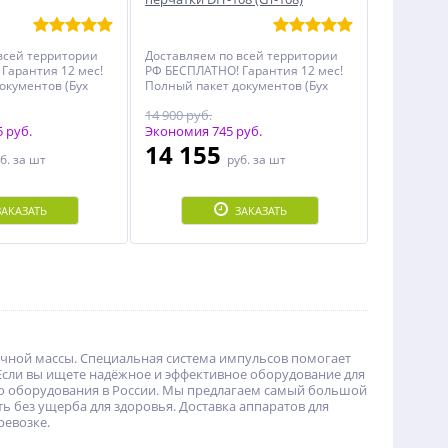
всей территории
Доставляем по всей территории
Гарантия 12 мес!
РФ БЕСПЛАТНО! Гарантия 12 мес!
окументов (Бух
Полный пакет документов (Бух
и, Декларация,
документы, Чеки, Декларация,
14 900 руб.
менной
Инструкция, Именной
 руб.
Сертификат)!
Экономия 745 руб.
14 155
б.
за шт
руб.
за шт
ЗАКАЗАТЬ
ЗАКАЗАТЬ
чной массы. Специальная система импульсов помогает
сли вы ищете надёжное и эффективное оборудование для
о оборудования в России. Мы предлагаем самый большой
 без ущерба для здоровья. Доставка аппаратов для
ревозке.