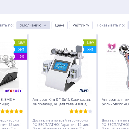
вать по
:
Умолчанию
Цене
Рейтингу
Показывать по
:
NEW
NEW
NEW
ХИТ
ХИТ
ХИТ
-5%
-5%
ной
E
PE: EMS +
Аппарат Kim 8 (10в1): Кавитация,
Аппарат для м
лицу;
Липолазер, RF для тела и лица,
роликового 4D
ум + RF; RF-
Вакуум биполярный RF,
Beauty Star
 MS-45T2
Криомолот, Фотон,
Миостимуляция
территории
Доставляем по всей территории
Доставляем по 
тия 12 мес!
РФ БЕСПЛАТНО! Гарантия 12 мес!
РФ БЕСПЛАТНО! 
нтов (Бух
Полный пакет документов (Бух
Полный пакет д