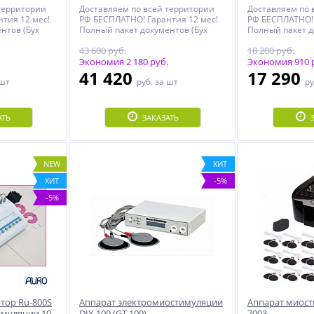
территории
Доставляем по всей территории
Доставляем по 
тия 12 мес!
РФ БЕСПЛАТНО! Гарантия 12 мес!
РФ БЕСПЛАТНО! 
нтов (Бух
Полный пакет документов (Бух
Полный пакет д
кларация,
документы, Чеки, Декларация,
документы, Чек
43 600 руб.
18 200 руб.
й
Инструкция, Именной
Инструкция, И
Сертификат)!
Экономия 2 180 руб.
Сертификат)!
Экономия 910 
41 420
17 290
 шт
руб.
за шт
ру
АТЬ
ЗАКАЗАТЬ
NEW
ХИТ
ХИТ
-5%
-5%
тор Ru-800S
Аппарат электромиостимуляции
Аппарат миост
имуляции 10
DIY-109 (GT-109)
7003