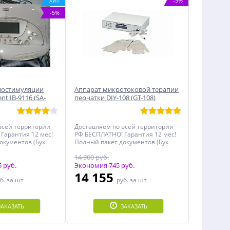
ХИТ
-5%
-5%
иостимуляции
Аппарат микротоковой терапии
nt IB-9116 (SA-
перчатки DIY-108 (GT-108)
всей территории
Доставляем по всей территории
Гарантия 12 мес!
РФ БЕСПЛАТНО! Гарантия 12 мес!
окументов (Бух
Полный пакет документов (Бух
и, Декларация,
документы, Чеки, Декларация,
14 900 руб.
менной
Инструкция, Именной
 руб.
Сертификат)!
Экономия 745 руб.
14 155
б.
за шт
руб.
за шт
ЗАКАЗАТЬ
ЗАКАЗАТЬ