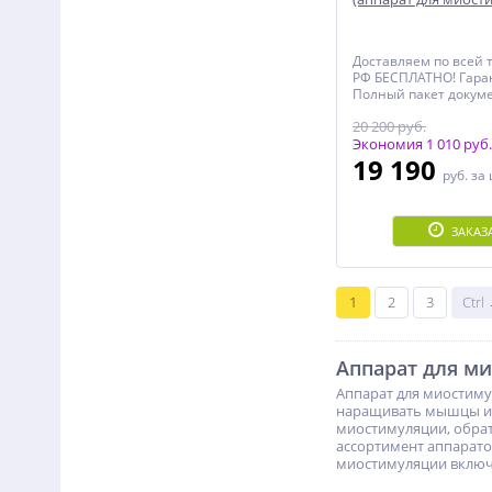
каналов)
Доставляем по всей 
РФ БЕСПЛАТНО! Гаран
Полный пакет докуме
документы, Чеки, Де
20 200 руб.
Инструкция, Именно
Сертификат)!
Экономия 1 010 руб.
19 190
руб.
за
ЗАКАЗ
1
2
3
Ctrl
Аппарат для м
Аппарат для миостиму
наращивать мышцы и г
миостимуляции, обрат
ассортимент аппарато
миостимуляции включе