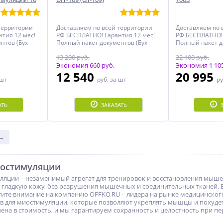
территории
Доставляем по всей территории
Доставляем по 
тия 12 мес!
РФ БЕСПЛАТНО! Гарантия 12 мес!
РФ БЕСПЛАТНО! 
нтов (Бух
Полный пакет документов (Бух
Полный пакет д
кларация,
документы, Чеки, Декларация,
документы, Чек
13 200 руб.
22 100 руб.
й
Инструкция, Именной
Инструкция, И
Сертификат)!
Экономия 660 руб.
Сертификат)!
Экономия 1 105
12 540
20 995
 шт
руб.
за шт
ру
АТЬ
ЗАКАЗАТЬ
 →
иостимуляции
ляции – незаменимый агрегат для тренировок и восстановления мыше
ладкую кожу, без разрушения мышечных и соединительных тканей. Е
ите внимание на компанию OFFKO.RU – лидера на рынке медицинског
в для миостимуляции, которые позволяют укреплять мышцы и похудеть
на в стоимость, и мы гарантируем сохранность и целостность при пе