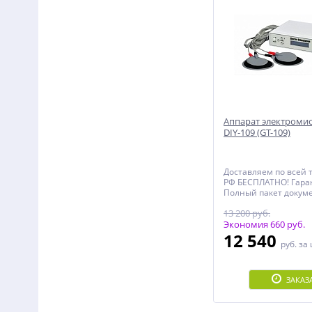
Аппарат электроми
DIY-109 (GT-109)
Доставляем по всей 
РФ БЕСПЛАТНО! Гаран
Полный пакет докуме
документы, Чеки, Де
13 200 руб.
Инструкция, Именно
Сертификат)!
Экономия 660 руб.
12 540
руб.
за
ЗАКАЗ