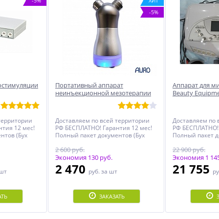
-5%
ХИТ
-5%
остимуляции
Портативный аппарат
Аппарат для м
неинъекционной мезотерапии
Beauty Equipme
Lift Active
D01)
территории
Доставляем по всей территории
Доставляем по 
тия 12 мес!
РФ БЕСПЛАТНО! Гарантия 12 мес!
РФ БЕСПЛАТНО! 
нтов (Бух
Полный пакет документов (Бух
Полный пакет д
кларация,
документы, Чеки, Декларация,
документы, Чек
2 600 руб.
22 900 руб.
й
Инструкция, Именной
Инструкция, И
Сертификат)!
Экономия 130 руб.
Сертификат)!
Экономия 1 145
2 470
21 755
 шт
руб.
за шт
ру
АТЬ
ЗАКАЗАТЬ