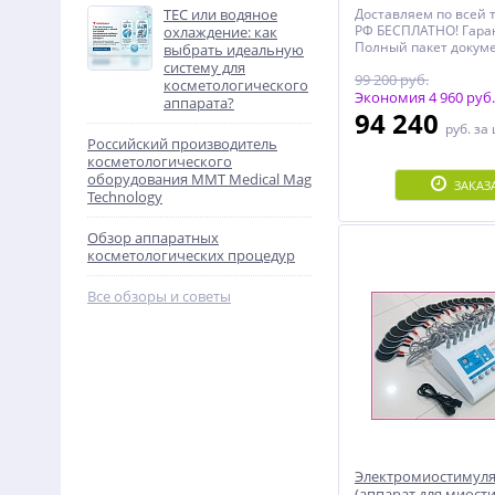
TEC или водяное
Доставляем по всей 
РФ БЕСПЛАТНО! Гаран
охлаждение: как
Полный пакет докуме
выбрать идеальную
документы, Чеки, Де
систему для
99 200 руб.
Инструкция, Именно
косметологического
Сертификат)!
Экономия 4 960 руб.
аппарата?
94 240
руб.
за
Российский производитель
косметологического
оборудования MMT Medical Mag
ЗАКАЗ
Technology
Обзор аппаратных
косметологических процедур
Все обзоры и советы
Электромиостимуля
(аппарат для миост