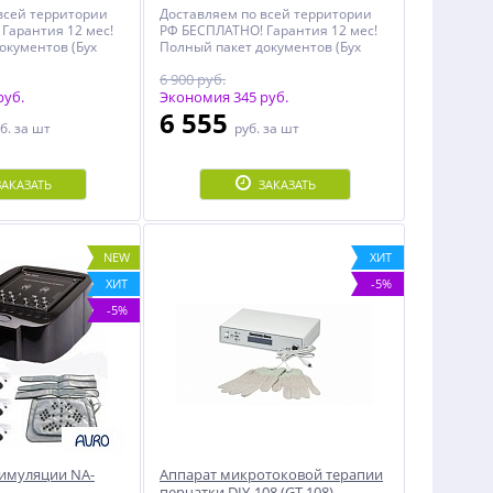
всей территории
Доставляем по всей территории
Гарантия 12 мес!
РФ БЕСПЛАТНО! Гарантия 12 мес!
окументов (Бух
Полный пакет документов (Бух
и, Декларация,
документы, Чеки, Декларация,
6 900 руб.
менной
Инструкция, Именной
руб.
Сертификат)!
Экономия 345 руб.
6 555
б.
за шт
руб.
за шт
ЗАКАЗАТЬ
ЗАКАЗАТЬ
NEW
ХИТ
ХИТ
-5%
-5%
имуляции NA-
Аппарат микротоковой терапии
перчатки DIY-108 (GT-108)