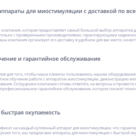
ппараты для миостимуляции с доставкой по все
н компания, которая предоставляет самый большой выбор аппаратов дл
только с проверенными производителями, гарантирующими надежность
ша компания организует его доставку в удобном для вас месте, качес
учение и гарантийное обслуживание
лия для того, чтобы наши клиенты пользовались нашим оборудование
атное обучение работе с аппаратом миостимуляции, демонстрацию м
вания. Сотрудники компании готовы ответить на вопросы и провест
 профессиональное гарантийное обслуживание, которое сможет помочь
 быстрая окупаемость
ификат на каждый купленный аппарат для миостимуляции, что гаранти
 Кроме того, мы предлагаем аппараты для миостимуляции с быстрой ок