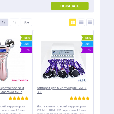
ПОКАЗАТЬ
12
48
Все
NEW
NEW
ХИТ
ХИТ
-5%
-5%
икротокового и
Аппарат для миостимуляции B-
 массажа лица
333
всей территории
Доставляем по всей территории
Гарантия 12 мес!
РФ БЕСПЛАТНО! Гарантия 12 мес!
окументов (Бух
Полный пакет документов (Бух