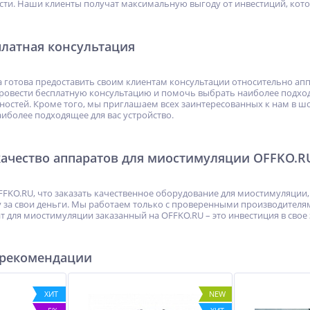
и. Наши клиенты получат максимальную выгоду от инвестиций, котор
платная консультация
 готова предоставить своим клиентам консультации относительно ап
ровести бесплатную консультацию и помочь выбрать наиболее подхо
остей. Кроме того, мы приглашаем всех заинтересованных к нам в шо
иболее подходящее для вас устройство.
качество аппаратов для миостимуляции OFFKO.R
KO.RU, что заказать качественное оборудование для миостимуляции, 
за свои деньги. Мы работаем только с проверенными производителям
т для миостимуляции заказанный на OFFKO.RU – это инвестиция в свое
 рекомендации
ХИТ
NEW