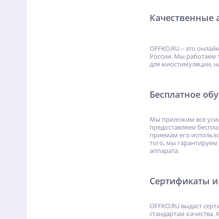
Качественные а
OFFKO.RU – это онлай
России. Мы работаем 
для миостимуляции, на
Бесплатное об
Мы приложим все уси
предоставляем беспл
приемам его использо
того, мы гарантируем
аппарата.
Сертификаты и
OFFKO.RU выдаст серт
стандартам качества.