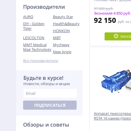
документы, Чеки, Де
Производители
97 000 руб.
Инструкция, Именно
Сертификат)!
Экономия 4 850 руб.
AURO
Beauty Star
92 150
руб.
за
DIY - Golden
Health&Beauty
Tiger
HONKON
ЗАКАЗ
LESCOLTON
MBT
MMT Medical
Mychway
Mag Technology
New Angie
Все производители
Будьте в курсе!
Новости, обзоры и акции
ПОДПИСАТЬСЯ
Аппарат прессотерап
RSTA 16 камер (прес
ИК-свет, электрости
Обзоры и советы