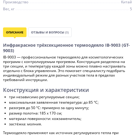
Производство
Китай
Вес, кг
5
ОПИСАНИЕ
ОТЗЫВЫ И ВОПРОСЫ
(0)
Инфракрасное трёхсекционное термоодеяло IB-9003 (GT-
9003)
IB-9003 — профессиональное термоодеяло для косметологических
программ с контролируемым прогревом. Конструкция разделена на
три секции, и температуру каждой зоны можно плавно настраивать
отдельно с блока управления. Это помогает специалисту подобрать
индивидуальный режим для разных участков тела в пределах
требований инструкции.
Конструкция и характеристики
три независимо регулируемые секции;
максимальная заявленная температура: до 85 °C;
разогрев до 50 °C: примерно за одну минуту;
размер полотна: 185 x 170 см;
материал поверхности: кожзаменитель;
застёжка: молния.
Термоодеяло применяют как источник регулируемого тепла при