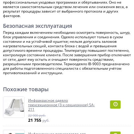
профессиональных уходовых программах и обёртываниях. Оно не
является самостоятельным средством лечения или снижения веса, а
результат процедуры зависит от выбранного протокола и других
факторов.
Безопасная эксплуатация
Перед каждым включением необходимо осмотреть поверхность, шнур,
блок управления и соединения. Одеяло используют только в сухом
состоянии и на устойчивой кушетке; нельзя допускать заломов
нагревательных секций, контакта блока с водой и превышения
допустимого времени процедуры. Температуру повышают постепенно,
контролируя состояние клиента. После завершения прибор отключают
от сети, дают ему остыть и очищают поверхность средствами,
разрешёнными производителем. Термоодеяло IB-9003 предназначено
для работы подготовленного специалиста с обязательным учётом
противопоказаний и инструкции.
Похожие товары
Инфракрасное одеяло
трехсекционное (3-х секционное) SA-
211
22 900 руб.
21 755
руб.
Инфракрасное термоодеяло для