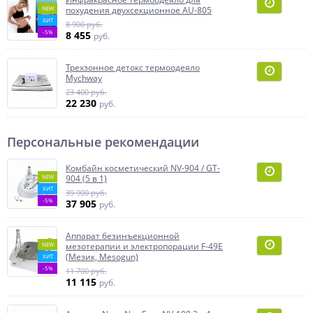
NEW
похудения двухсекционное AU-805
ХИТ
8 900 руб.
-5%
8 455
руб.
Трехзонное детокс термоодеяло
Mychway
23 400 руб.
22 230
руб.
Персональные рекомендации
Комбайн косметический NV-904 / GT-
NEW
904 (5 в 1)
ХИТ
39 900 руб.
-5%
37 905
руб.
Аппарат безинъекционной
NEW
мезотерапии и электропорации F-49E
(Мезик, Mesogun)
ХИТ
-5%
11 700 руб.
11 115
руб.