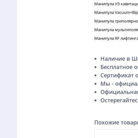
Манипула УЗ кавитаци
Манипула Vacuum+Bip
Манипула триполярно
Манипула мультиполяр
Манипула RF лифтинга 
Наличие в 
Бесплатное 
Сертификат 
Мы - официа
Официальная
Остерегайте
Похожие това