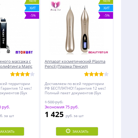
NEW
NEW
ХИТ
ХИТ
-5%
-5%
много массажа с
Аппарат косметический Plasma
олифтинга Magic
Pencil (Плазма Пенсил)
всей территории
Доставляем по всей территории
Гарантия 12 мес!
РФ БЕСПЛАТНО! Гарантия 12 мес!
окументов (Бух
Полный пакет документов (Бух
и, Декларация,
документы, Чеки, Декларация,
1 500 руб.
менной
Инструкция, Именной
 руб.
Сертификат)!
Экономия 75 руб.
1 425
б.
за шт
руб.
за шт
ЗАКАЗАТЬ
ЗАКАЗАТЬ