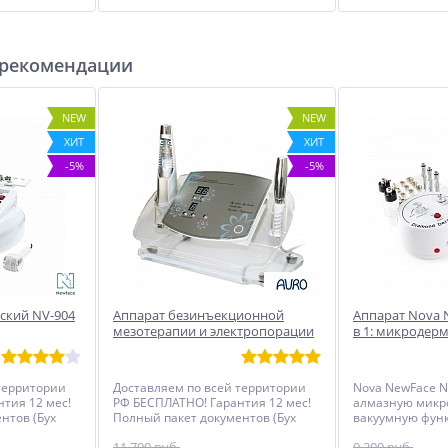
 рекомендации
NEW
NEW
ХИТ
ХИТ
-5%
-5%
ский NV-904
Аппарат безинъекционной
Аппарат Nova 
мезотерапии и электропорации
в 1: микродер
F-49E (Мезик, Mesogun)
и спрей
территории
Доставляем по всей территории
Nova NewFace N
тия 12 мес!
РФ БЕСПЛАТНО! Гарантия 12 мес!
алмазную микр
нтов (Бух
Полный пакет документов (Бух
вакуумную функ
кларация,
документы, Чеки, Декларация,
комплекте заяв
11 700 руб.
9 200 руб.
й
Инструкция, Именной
девять шлифов