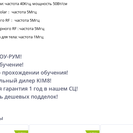
и: частота 40Кгц, мощность 50Вт/см
olar： частота 5Мгц
го RF： частота 5Мгц
ного RF : частота 5Мгц
для тела: частота 1Мгц
ШОУ-РУМ!
обучение!
о прохождении обучения!
льный дилер KIM8!
 гарантия 1 год в нашем СЦ!
сь дешевых подделок!
ры