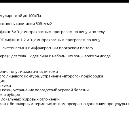
регулировкой до 100кПа
плотность кавитации 50Вт/см2
ифтинг 5мГц с инфракрасным прогревом по лицу и по телу
 RF лифтинг 1-2 мГц с инфракрасным прогревом по лицу
RF лифтинг 5мГц с инфракрасным прогревом по телу
зера (6 для тела + 2 для лица и небольших зон) - всего 54 диода
ение тонус и эластичности кожи
ого лицевого контура, устранение «второго» подбородка
щин
й кожи
ы кожи, устранение последствий угревой болезни
к и рубцов
 и локальных жировых отложений
саж с биполярным термолифтингом прекрасно дополняет процедуры п