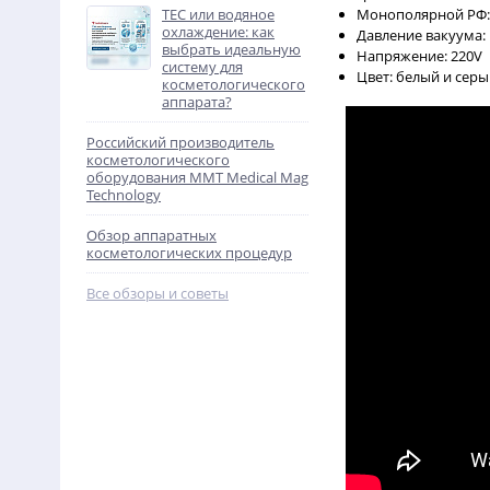
TEC или водяное
Монополярной РФ: 
охлаждение: как
Давление вакуума: 
выбрать идеальную
Напряжение: 220V
систему для
Цвет: белый и сер
косметологического
аппарата?
Российский производитель
косметологического
оборудования MMT Medical Mag
Technology
Обзор аппаратных
косметологических процедур
Все обзоры и советы