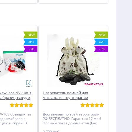
NEW
NEW
ХИТ
ХИТ
-5%
-5%
NewFace NV-108 3
Нагреватель камней для
мабразия, вакуум
массажа и стоунтерапии
"Мешочек"
V-108 объединяет
Доставляем по всей территории
одермабразию,
РФ БЕСПЛАТНО! Гарантия 12 мес!
цию и спрей. В
Полный пакет документов (Бух
лены две ручки и
документы, Чеки, Декларация,
2 700 руб.
альных насадок.
Инструкция, Именной