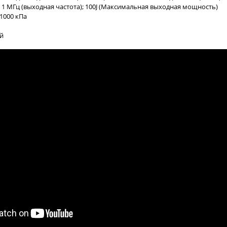
1 МГц (выходная частота); 100J (Максимальная выходная мощность)
1000 кПа
ый