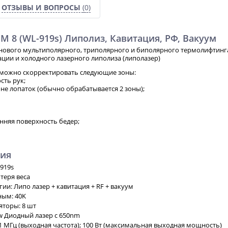
ОТЗЫВЫ И ВОПРОСЫ
(0)
IM 8 (WL-919s) Липолиз, Кавитация, РФ, Вакуум
нового мультиполярного, триполярного и биполярного термолифтинга (
ации и холодного лазерного липолиза (липолазер)
можно скорректировать следующие зоны:
сть рук;
зоне лопаток (обычно обрабатывается 2 зоны);
енняя поверхность бедер;
ния
919s
теря веса
и: Липо лазер + кавитация + RF + вакуум
ным: 40K
торы: 8 шт
w Диодный лазер с 650nm
1 МГц (выходная частота); 100 Вт (максимальная выходная мощность)