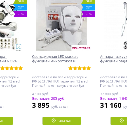
NEW
NEW
ХИТ
ХИТ
-5%
-5%
арат
Светодиодная LED маска с
Аппарат вакуу
зии NOVA
функцией микротоков и
функцией ради
накладкой для шеи
Line
территории
Доставляем по всей территории
Доставляем по 
тия 12 мес!
РФ БЕСПЛАТНО! Гарантия 12 мес!
РФ БЕСПЛАТНО! 
нтов (Бух
Полный пакет документов (Бух
Полный пакет д
кларация,
документы, Чеки, Декларация,
документы, Чек
4 100 руб.
32 800 руб.
й
Инструкция, Именной
Инструкция, И
Сертификат)!
Экономия 205 руб.
Сертификат)!
Экономия 1 640
3 895
31 160
 шт
руб.
за шт
ру
АТЬ
ЗАКАЗАТЬ