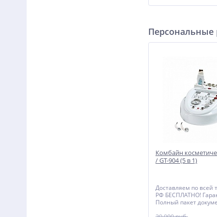
Персональные
Комбайн косметиче
/ GT-904 (5 в 1)
Доставляем по всей 
РФ БЕСПЛАТНО! Гаран
Полный пакет докуме
документы, Чеки, Де
39 900 руб.
Инструкция, Именно