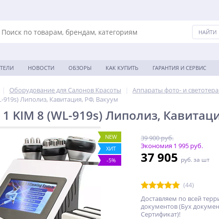
ТЕЛИ
НОВОСТИ
ОБЗОРЫ
КАК КУПИТЬ
ГАРАНТИЯ И СЕРВИС
|
Оборудование для Салонов Красоты
|
Аппараты фото- и светотер
L-919s) Липолиз, Кавитация, РФ, Вакуум
 1 KIM 8 (WL-919s) Липолиз, Кавитац
NEW
39 900 руб.
Экономия 1 995 руб.
ХИТ
37 905
руб. за шт
-5%
(44)
Доставляем по всей терр
документов (Бух докумен
Сертификат)!