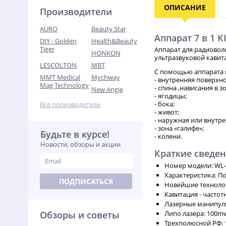
ОПИСАНИЕ
Производители
AURO
Beauty Star
Аппарат 7 в 1 K
DIY - Golden
Health&Beauty
Tiger
Аппарат для радиовол
HONKON
ультразвуковой кавит
LESCOLTON
MBT
С помощью аппарата 
MMT Medical
Mychway
- внутренняя поверхно
Mag Technology
- спина ,нависания в 
New Angie
- ягодицы;
- бока;
Все производители
- живот;
- наружная или внутр
- зона «галифе»;
Будьте в курсе!
- колени.
Новости, обзоры и акции
Краткие сведе
Номер модели: WL-
Характеристика: По
ПОДПИСАТЬСЯ
Новейшие технологи
Кавитация - частот
Лазерные манипуля
Обзоры и советы
Липо лазера: 100m
Трехполюсной РФ: 