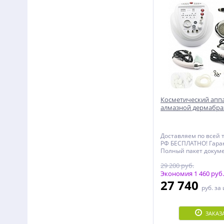
Косметический апп
алмазной дермабра
NV-905
Доставляем по всей 
РФ БЕСПЛАТНО! Гаран
Полный пакет докуме
документы, Чеки, Де
29 200 руб.
Инструкция, Именно
Сертификат)!
Экономия 1 460 руб.
27 740
руб.
за
ЗАКАЗ