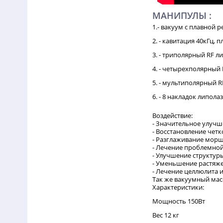
МАНИПУЛЫ :
1.- вакуум с плавной 
2. - кавитация 40кГц, 
3. - триполярный RF л
4. - четырехполярный
5. - мультиполярный 
6. - 8 накладок липола
Воздействие:
- Значительное улучш
- Восстановление четк
- Разглаживание мор
- Лечение проблемно
- Улучшение структур
- Уменьшение растяже
- Лечение целлюлита
Так же вакуумный мас
Характеристики:
Мощность 150Вт
Вес 12 кг